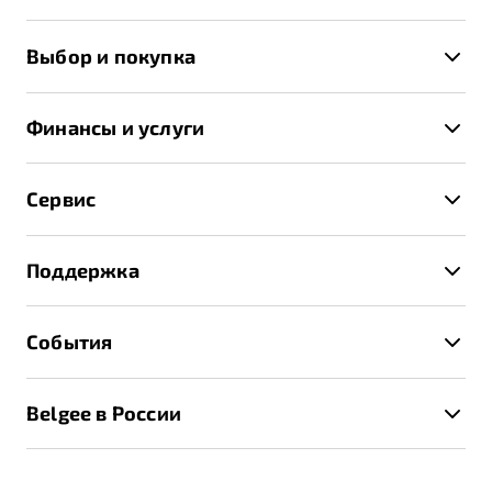
X50+
Выбор и покупка
S50
Автомобили в наличии
X70
Финансы и услуги
Спецпредложения и Акции
Автокредит
Записаться на тест-драйв
Сервис
Трейд-ин
Получить предложение
Записаться на сервис
Страхование
Поддержка
Руководство по эксплуатации
Расчет КАСКО
Гарантия Belgee
Техническое обслуживание
События
Клиентская поддержка
Калькулятор ТО
Новости
Помощь на дорогах
Belgee в России
Контакты
Belgee Линк
О бренде
Belgee Клуб