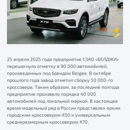
ПОДДЕРЖКА
Автокредит
О дилерском центре
Трейд-ин
Гарантия Belgee
Правовая информация
Яркий кроссовер
Страхование
Belgee Линк
от 2 219 990 ₽*
Расчет КАСКО
Belgee Клуб
Обзор
В наличии
Belgee Плюс
Реферальная программа
25 апреля 2025 года предприятие СЗАО «БЕЛДЖИ»
S50
перешагнуло отметку в 90 000 автомобилей,
Клиентская поддержка
произведенных под брендом Belgee. В октябре
Помощь на дорогах
прошлого года завод отметил сборку 50 000-го
кроссовера. Таким образом, за последние полгода
предприятие произвело порядка 40 000
автомобилей под локальной маркой. В настоящее
время модельный ряд в России представлен ярким
городским кроссовером Х50 и универсальным
среднеразмерным кроссовером Х70.
Узнайте о специальных выгодах при покупке
Элегантный и практичный седан
автомобиля Belgee