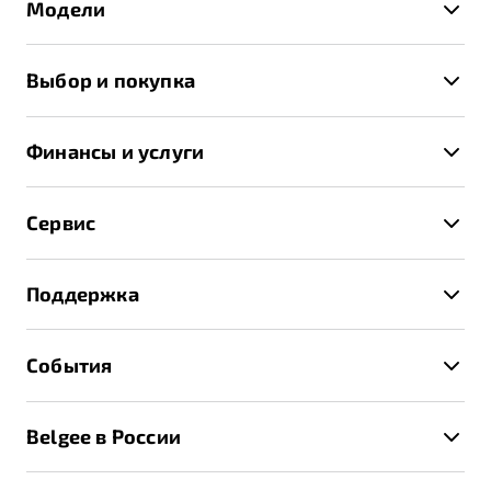
Модели
X50+
Выбор и покупка
S50
Автомобили в наличии
X70
Финансы и услуги
Спецпредложения и Акции
Автокредит
Записаться на тест-драйв
Сервис
Трейд-ин
Получить предложение
Записаться на сервис
Страхование
Поддержка
Руководство по эксплуатации
Расчет КАСКО
Гарантия Belgee
Техническое обслуживание
События
Клиентская поддержка
Калькулятор ТО
Новости
Помощь на дорогах
Belgee в России
Контакты
Belgee Линк
О бренде