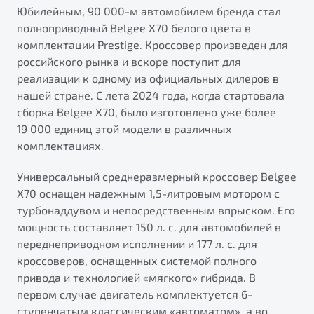
от 1 699 990 ₽*
Юбилейным, 90 000-м автомобилем бренда стал
полноприводный Belgee Х70 белого цвета в
Подробно
комплектации Prestige. Кроссовер произведен для
Обзор
В наличии
российского рынка и вскоре поступит для
реализации к одному из официальных дилеров в
X70
Будьте еще более уверены на дорогах с программой
нашей стране. С лета 2024 года, когда стартовала
"Помощь на дорогах"
Автомобили в наличии
сборка Belgee X70, было изготовлено уже более
Тест-драйв
Преимущества программы
19 000 единиц этой модели в различных
Автокредит
комплектациях.
Спецпредложения
Универсальный среднеразмерный кроссовер Belgee
X70 оснащен надежным 1,5-литровым мотором с
Запись на сервис
турбонаддувом и непосредственным впрыском. Его
Калькулятор ТО
мощность составляет 150 л. с. для автомобилей в
Универсальный кроссовер
Клиентская поддержка
переднеприводном исполнении и 177 л. с. для
от 2 499 990 ₽*
кроссоверов, оснащенных системой полного
привода и технологией «мягкого» гибрида. В
Обзор
В наличии
первом случае двигатель комплектуется 6-
ступенчатым классическим «автоматом», а во