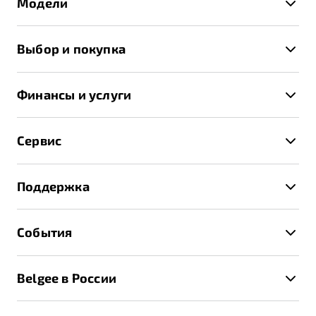
Модели
X50+
Выбор и покупка
S50
Автомобили в наличии
X70
Финансы и услуги
Спецпредложения и Акции
Автокредит
Записаться на тест-драйв
Сервис
Трейд-ин
Получить предложение
Записаться на сервис
Страхование
Поддержка
Руководство по эксплуатации
Расчет КАСКО
Гарантия Belgee
Техническое обслуживание
События
Клиентская поддержка
Калькулятор ТО
Новости
Помощь на дорогах
Belgee в России
Контакты
Belgee Линк
О бренде