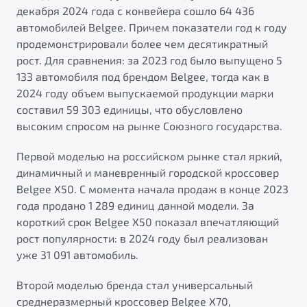
от 1 699 990 ₽*
декабря 2024 года с конвейера сошло 64 436
автомобилей Belgee. Причем показатели год к году
Подробно
продемонстрировали более чем десятикратный
Обзор
В наличии
рост. Для сравнения: за 2023 год было выпущено 5
133 автомобиля под брендом Belgee, тогда как в
X70
Будьте еще более уверены на дорогах с программой
2024 году объем выпускаемой продукции марки
"Помощь на дорогах"
Автомобили в наличии
составил 59 303 единицы, что обусловлено
Тест-драйв
Преимущества программы
высоким спросом на рынке Союзного государства.
Автокредит
Спецпредложения
Первой моделью на российском рынке стал яркий,
динамичный и маневренный городской кроссовер
Belgee X50. С момента начала продаж в конце 2023
Запись на сервис
года продано 1 289 единиц данной модели. За
Калькулятор ТО
короткий срок Belgee X50 показал впечатляющий
Универсальный кроссовер
Клиентская поддержка
рост популярности: в 2024 году был реализован
от 2 499 990 ₽*
уже 31 091 автомобиль.
Обзор
В наличии
Второй моделью бренда стал универсальный
среднеразмерный кроссовер Belgee X70,