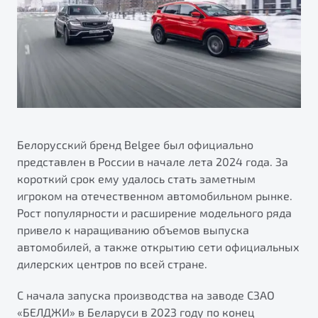
ПОДДЕРЖКА
Автокредит
О дилерском центре
Трейд-ин
Гарантия Belgee
Правовая информация
Яркий кроссовер
Страхование
Belgee Линк
от 2 219 990 ₽*
Расчет КАСКО
Belgee Клуб
Обзор
В наличии
Belgee Плюс
Реферальная программа
Белорусский бренд Belgee был официально
S50
представлен в России в начале лета 2024 года. За
Клиентская поддержка
короткий срок ему удалось стать заметным
Помощь на дорогах
игроком на отечественном автомобильном рынке.
Рост популярности и расширение модельного ряда
привело к наращиванию объемов выпуска
автомобилей, а также открытию сети официальных
дилерских центров по всей стране.
С начала запуска производства на заводе СЗАО
Узнайте о специальных выгодах при покупке
Элегантный и практичный седан
«БЕЛДЖИ» в Беларуси в 2023 году по конец
автомобиля Belgee